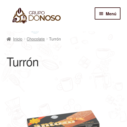
Menú
Café
Inicio
Chocolate
Turrón
Complementos
Turrón
Chocolate