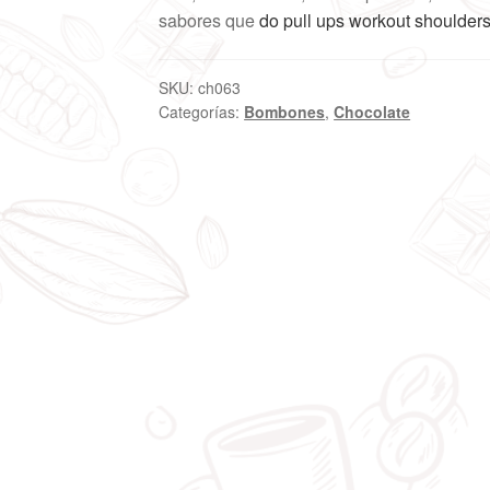
sabores que
do pull ups workout shoulder
SKU:
ch063
Categorías:
Bombones
,
Chocolate